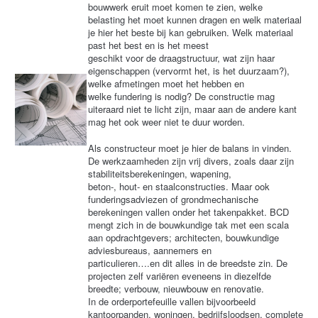
bouwwerk eruit moet komen te zien, welke
belasting het moet kunnen dragen en welk materiaal
je hier het beste bij kan gebruiken. Welk materiaal
past het best en is het meest
geschikt voor de draagstructuur, wat zijn haar
eigenschappen (vervormt het, is het duurzaam?),
welke afmetingen moet het hebben en
welke fundering is nodig? De constructie mag
uiteraard niet te licht zijn, maar aan de andere kant
mag het ook weer niet te duur worden.
Als constructeur moet je hier de balans in vinden.
De werkzaamheden zijn vrij divers, zoals daar zijn
stabiliteitsberekeningen, wapening,
beton-, hout- en staalconstructies. Maar ook
funderingsadviezen of grondmechanische
berekeningen vallen onder het takenpakket. BCD
mengt zich in de bouwkundige tak met een scala
aan opdrachtgevers; architecten, bouwkundige
adviesbureaus, aannemers en
particulieren….en dit alles in de breedste zin. De
projecten zelf variëren eveneens in diezelfde
breedte; verbouw, nieuwbouw en renovatie.
In de orderportefeuille vallen bijvoorbeeld
kantoorpanden, woningen, bedrijfsloodsen, complete